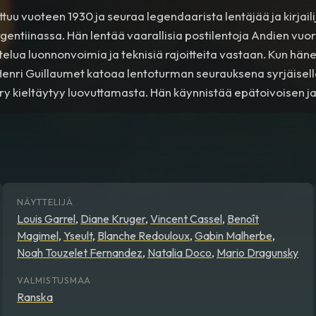
ittuu vuoteen 1930 ja seuraa legendaarista lentäjää ja kirjail
entiinassa. Hän lentää vaarallisia postilentoja Andien vuori
stelua luonnonvoimia ja teknisiä rajoitteita vastaan. Kun hä
enri Guillaumet katoaa lentoturman seurauksena syrjäisell
y kieltäytyy luovuttamasta. Hän käynnistää epätoivoisen ja
aation, joka koettelee hänen kestävyytensä rajoja.
NÄYTTELIJÄ
Louis Garrel
,
Diane Kruger
,
Vincent Cassel
,
Benoît
Magimel
,
Yseult
,
Blanche Redouloux
,
Gabin Malherbe
,
Noah Touzelet Fernandez
,
Natalia Doco
,
Mario Dragunsky
VALMISTUSMAA
Ranska