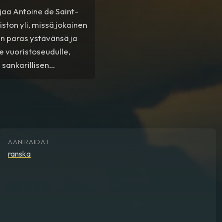
ijaa Antoine de Saint-
ston yli, missä jokainen
nen paras ystävänsä ja
e vuoristoseudulle,
 sankarillisen
ÄÄNIRAIDAT
ranska