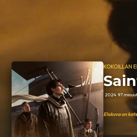
KOKOILLAN 
Sain
•
2024
•
97 minuut
Elokuva on kat