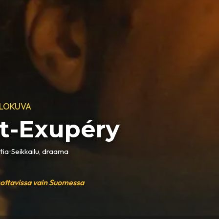
ELOKUVA
t-Exupéry
tia
•
Seikkailu, draama
sottavissa vain Suomessa