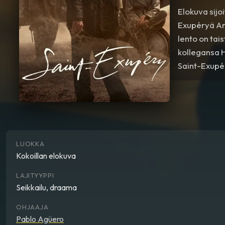
Elokuva sijo
Exupéryä Arg
lento on tai
kollegansa H
Saint-Exupér
pelastusoper
LUOKKA
Kokoillan elokuva
LAJITYYPPI
Seikkailu, draama
OHJAAJA
Pablo Agüero