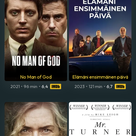
No Man of God
Elämäni ensimmäinen päivä
2021
•
96 min
•
6,4
2023
•
121 min
•
6,7