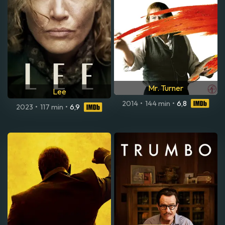
Mr. Turner
Lee
2014
•
144 min
•
6,8
2023
•
117 min
•
6,9