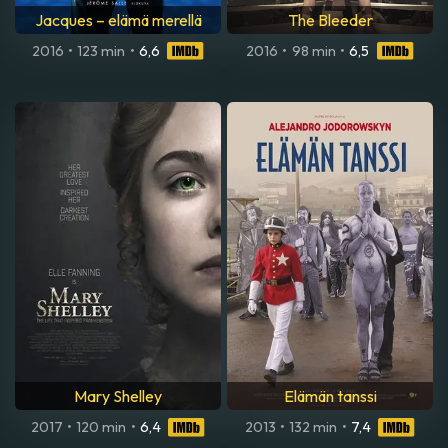
Jacques – elämä merellä
The Bleeder
2016
•
123 min
•
6,6
2016
•
98 min
•
6,5
Mary Shelley
Elämän tanssi
2017
•
120 min
•
6,4
2013
•
132 min
•
7,4