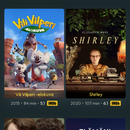
Vili Vilperi -elokuva
Shirley
2015
•
84 min
•
5,1
2020
•
107 min
•
6,1