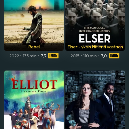
Rebel
Elser - yksin Hitleriä vastaan
2022
•
135 min
•
7,3
2015
•
110 min
•
7,0