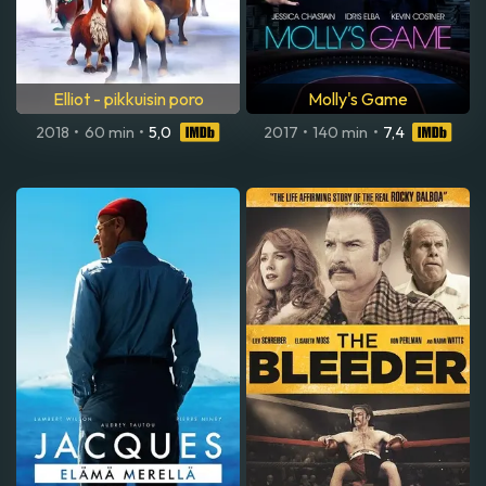
Elliot - pikkuisin poro
Molly's Game
2018
•
60 min
•
5,0
2017
•
140 min
•
7,4