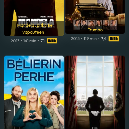
Mandela : pitkä tie
Trumbo
vapauteen
2015
•
119 min
•
7,4
2013
•
141 min
•
7,1