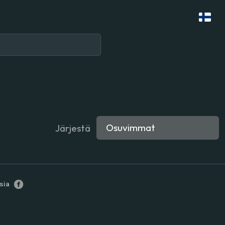
Järjestä
sia