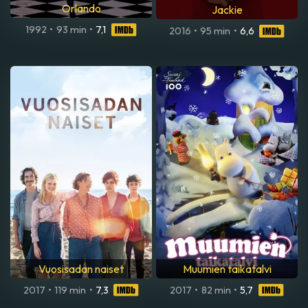
Orlando
Jackie
1992
•
93 min
•
7,1
2016
•
95 min
•
6,6
Vuosisadan naiset
Muumien taikatalvi
2017
•
119 min
•
7,3
2017
•
82 min
•
5,7