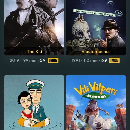
The Kid
Alaston lounas
2019
•
99 min
•
5,9
1991
•
110 min
•
6,9