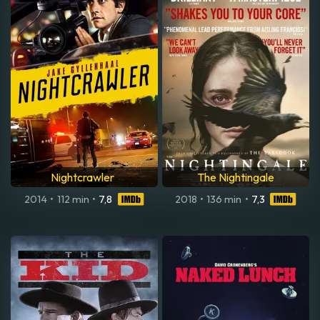
Nightcrawler
The Nightingale
2014
•
112 min
•
7,8
2018
•
136 min
•
7,3