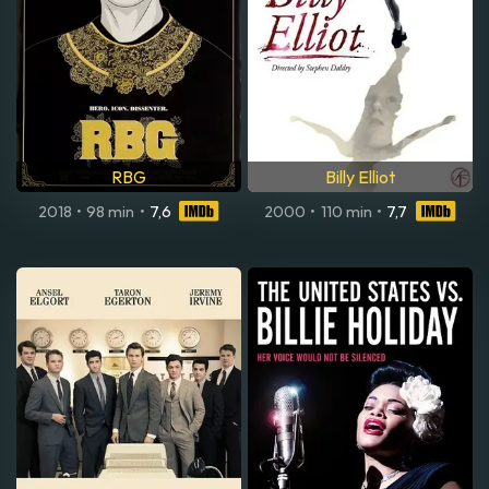
RBG
Billy Elliot
2018
•
98 min
•
7,6
2000
•
110 min
•
7,7