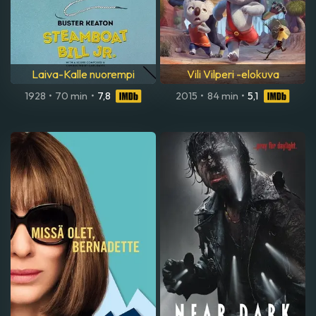
Laiva-Kalle nuorempi
Vili Vilperi -elokuva
1928
•
70 min
•
7,8
2015
•
84 min
•
5,1