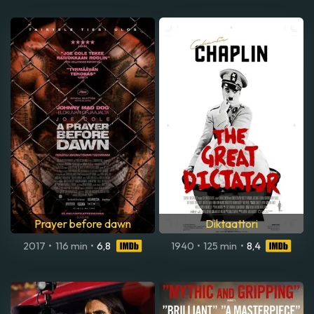
Prayer before dawn
Diktaattori
2017
•
116 min
•
6,8
1940
•
125 min
•
8,4