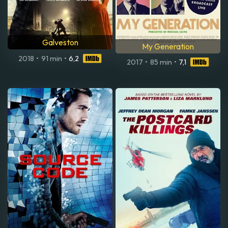
Galveston
My Generation
2018
•
91 min
•
6,2
2017
•
85 min
•
7,1