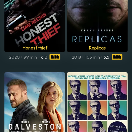
Honest thief
Replicas
2020
•
99 min
•
6,0
2018
•
103 min
•
5,5