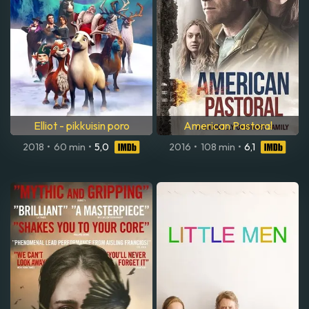
Elliot - pikkuisin poro
American Pastoral
2018
•
60 min
•
5,0
2016
•
108 min
•
6,1