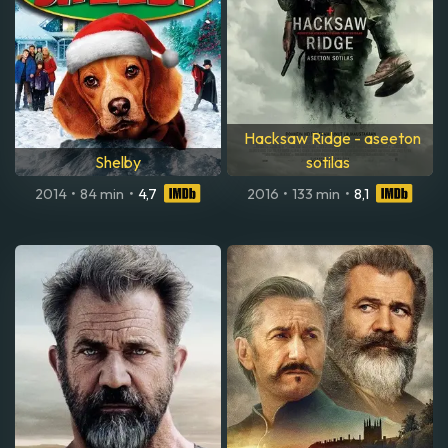
Hacksaw Ridge - aseeton
Shelby
sotilas
2014
•
84 min
•
4,7
2016
•
133 min
•
8,1