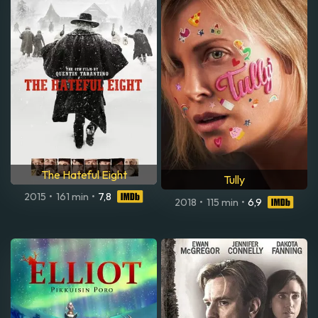
The Hateful Eight
Tully
2015
•
161 min
•
7,8
2018
•
115 min
•
6,9