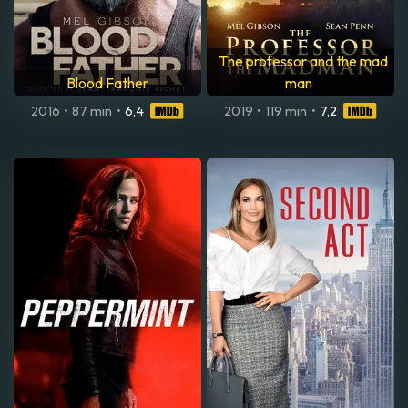
The professor and the mad
Blood Father
man
2016
•
87 min
•
6,4
2019
•
119 min
•
7,2