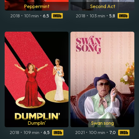
Peppermint
Second Act
2018
•
101 min
•
6,5
2018
•
103 min
•
5,8
Dumplin'
Swan song
2018
•
109 min
•
6,5
2021
•
100 min
•
7,0