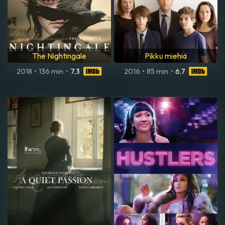
The Nightingale
Pikku miehiä
2018
•
136 min
•
7,3
2016
•
85 min
•
6,7