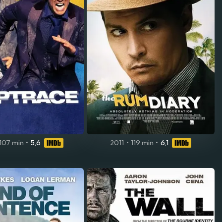
107 min
•
5,6
2011
•
119 min
•
6,1