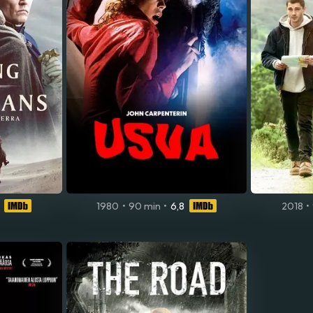
1980
•
90 min
•
6,8
2018
•