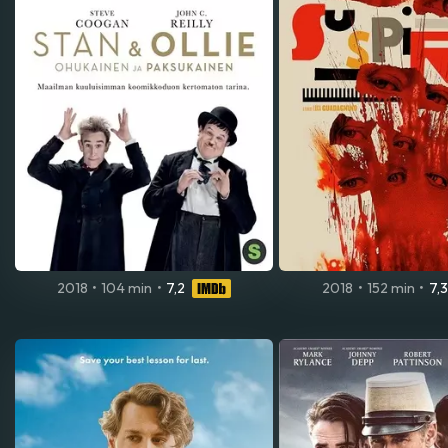
2018
•
104 min
•
7,2
2018
•
152 min
•
7,3