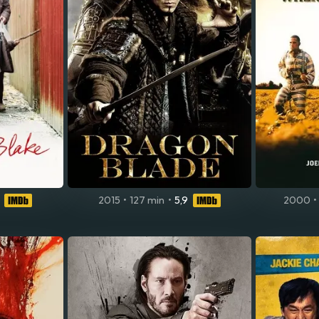
2015
•
127 min
•
5,9
2000
•