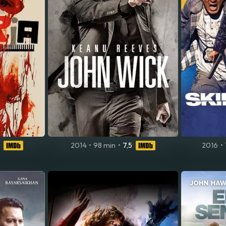
2014
•
98 min
•
7,5
2016
•