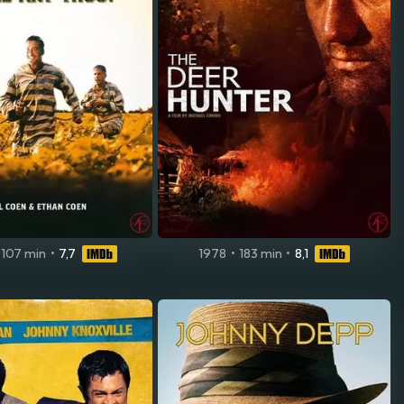
107 min
•
7,7
1978
•
183 min
•
8,1