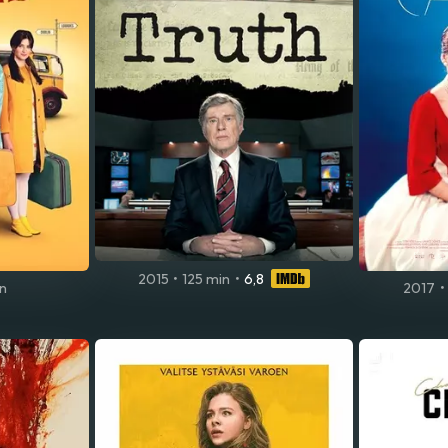
2015
•
125 min
•
6,8
n
2017
•