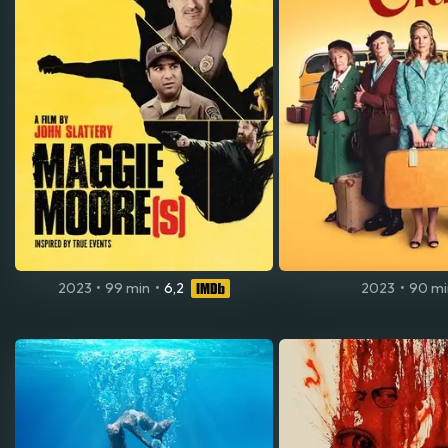
2023
•
99 min
•
6,2
2023
•
90 mi