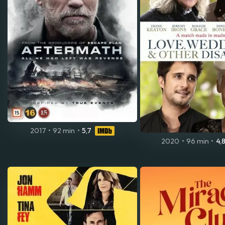
2017
•
92 min
•
5,7
2020
•
96 min
•
4,