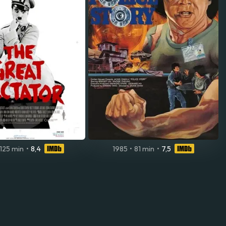
125 min
•
8,4
1985
•
81 min
•
7,5