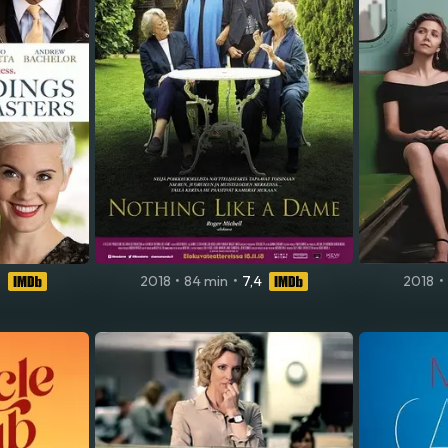
8
2018
•
84 min
•
7,4
2018
•