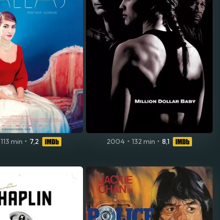
113 min
•
7,2
2004
•
132 min
•
8,1