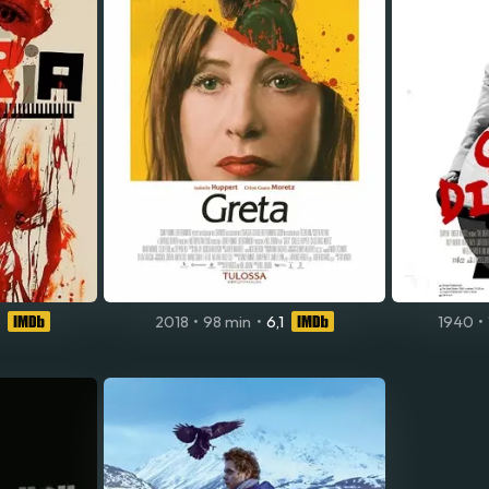
2018
•
98 min
•
6,1
1940
•