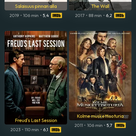
Salaisuus pinnan alla
The Wall
2019
•
106 min
•
5,4
2017
•
88 min
•
6,2
Kolme muskettisoturia
Freud's Last Session
2011
•
106 min
•
5,7
2023
•
110 min
•
6,1