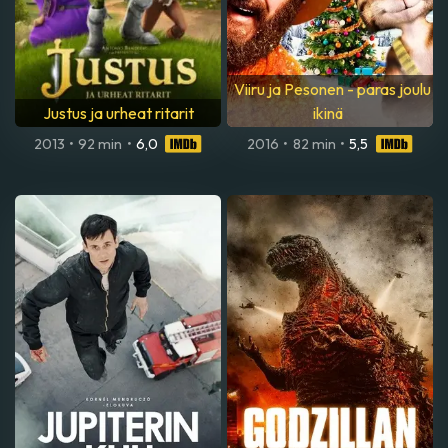
Viiru ja Pesonen - paras joulu
Justus ja urheat ritarit
ikinä
2013
•
92 min
•
6,0
2016
•
82 min
•
5,5