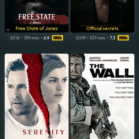
Free State of Jones
Official secrets
2016
•
139 min
•
6,9
2019
•
107 min
•
7,3