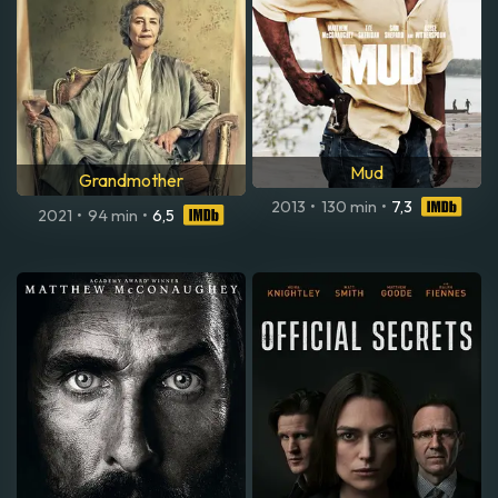
Mud
Grandmother
2013
•
130 min
•
7,3
2021
•
94 min
•
6,5