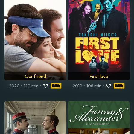
Our friend
First love
2020
•
120 min
•
7,3
2019
•
108 min
•
6,7