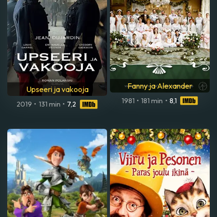
Fanny ja Alexander
Upseeri ja vakooja
1981
•
181 min
•
8,1
2019
•
131 min
•
7,2