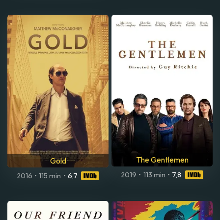
The Gentlemen
Gold
2019
•
113 min
•
7,8
2016
•
115 min
•
6,7