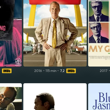
6
2016
•
115 min
•
7,2
2017
•