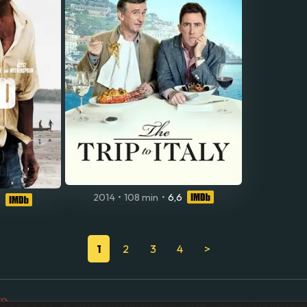
2014
•
108 min
•
6,6
3
1
2
3
4
>
© 2026
www.kirjastopalvelu.fi
Kysymyksiä ja vastauk