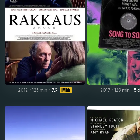
2012
•
125 min
•
7,9
2017
•
129 min
•
5,