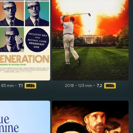
85 min
•
7,1
2018
•
123 min
•
7,2