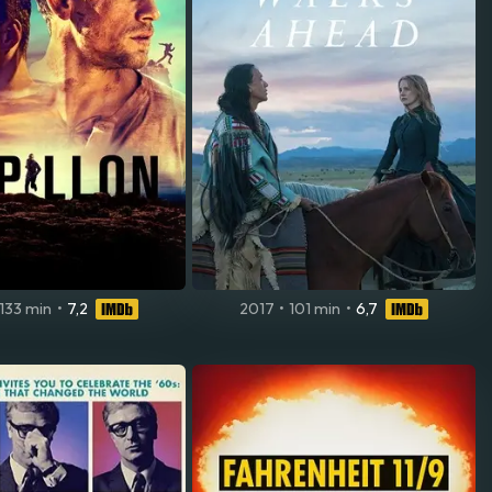
133 min
•
7,2
2017
•
101 min
•
6,7