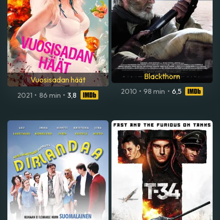
Blackthorn
Vuosisadan häät
2010
•
98 min
•
6,5
2021
•
86 min
•
3,8