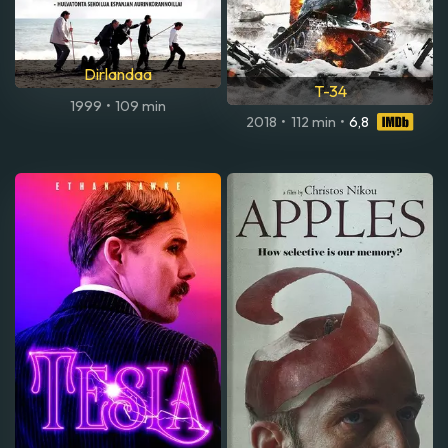
Dirlandaa
T-34
1999
•
109 min
2018
•
112 min
•
6,8