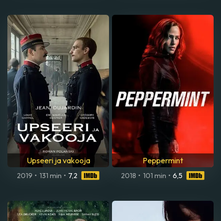
Upseeri ja vakooja
Peppermint
2019
•
131 min
•
7,2
2018
•
101 min
•
6,5