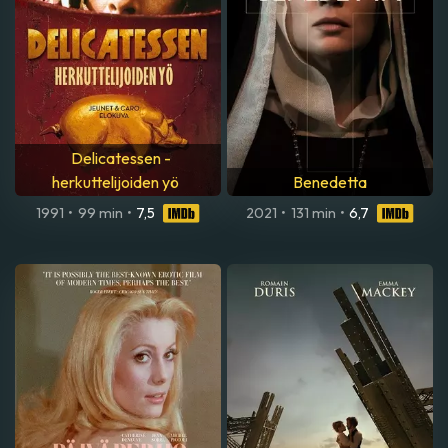
Delicatessen -
herkuttelijoiden yö
Benedetta
1991
•
99 min
•
7,5
2021
•
131 min
•
6,7