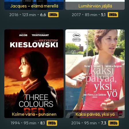
Jacques – elämä merellä
Lumihirviön jäljillä
2016
•
123 min
•
6,6
2017
•
85 min
•
5,1
Kolme väriä - punainen
Kaksi päivää, yksi yö
1994
•
95 min
•
8,1
2014
•
95 min
•
7,3