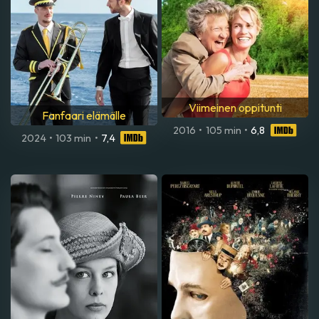
Viimeinen oppitunti
Fanfaari elämälle
2016
•
105 min
•
6,8
2024
•
103 min
•
7,4