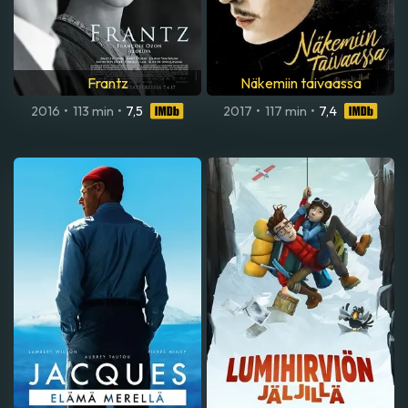
Frantz
Näkemiin taivaassa
2016
•
113 min
•
7,5
2017
•
117 min
•
7,4