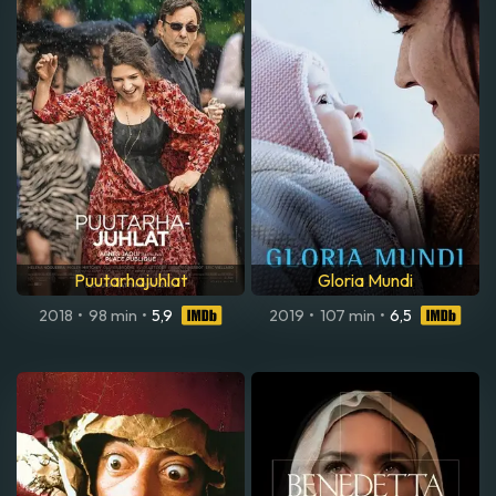
Puutarhajuhlat
Gloria Mundi
2018
•
98 min
•
5,9
2019
•
107 min
•
6,5