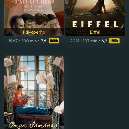
Päiväperho
Eiffel
1967
•
100 min
•
7,6
2021
•
107 min
•
6,2