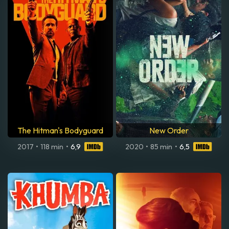
The Hitman's Bodyguard
New Order
2017
•
118 min
•
6,9
2020
•
85 min
•
6,5