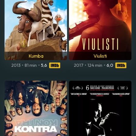
Kumba
Viulisti
2013
•
81 min
•
5,6
2017
•
124 min
•
6,0