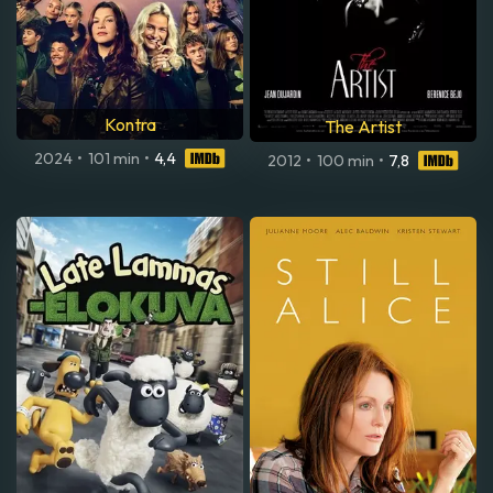
Kontra
The Artist
2024
•
101 min
•
4,4
2012
•
100 min
•
7,8