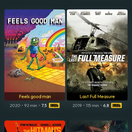
Feels good man
Last Full Measure
2020
•
92 min
•
7,5
2019
•
115 min
•
6,8