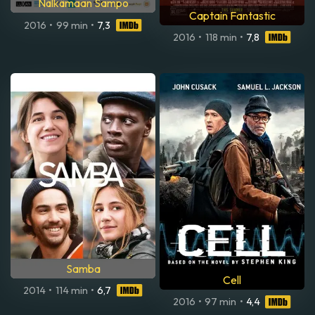
Nälkämaan Sampo
Captain Fantastic
2016
•
99 min
•
7,3
2016
•
118 min
•
7,8
Samba
Cell
2014
•
114 min
•
6,7
2016
•
97 min
•
4,4