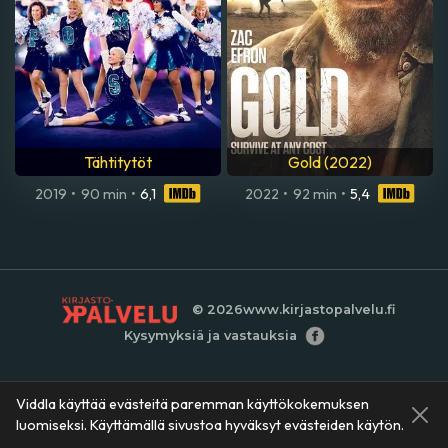
Tähtitytöt
Gold (2022)
2019
•
90 min
•
6,1
2022
•
92 min
•
5,4
© 2026
www.kirjastopalvelu.fi
Kysymyksiä ja vastauksia
Viddla käyttää evästeitä paremman käyttökokemuksen
luomiseksi. Käyttämällä sivustoa hyväksyt evästeiden käytön.