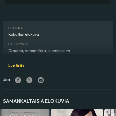
LUOKKA
Kokoillan elokuva
LAJITYYPPI
Draama, romantiikka, suomalainen
OHJAAJA
Lue lisää
Katja Gauriloff
Jaa
NÄYTTELIJÄ
Roosa Söderholm
,
Maria Ylipää
,
Lauri Tilkanen
VALMISTUSMAA
SAMANKALTAISIA ELOKUVIA
Suomi