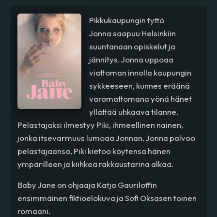
Pikkukaupungin tyttö
Jonna saapuu Helsinkiin
suuntanaan opiskelut ja
jännitys. Jonna uppoaa
viattoman innolla kaupungin
sykkeeseen, kunnes eräänä
varomattomana yönä hänet
yllättää uhkaava tilanne.
Pelastajaksi ilmestyy Piki, ihmeellinen nainen,
jonka itsevarmuus lumoaa Jonnan. Jonna palvoo
pelastajaansa, Piki kietoo köytensä hänen
ympärilleen ja kiihkeä rakkaustarina alkaa.
Baby Jane on ohjaaja Katja Gauriloffin
ensimmäinen fiktioelokuva ja Sofi Oksasen toinen
romaani.