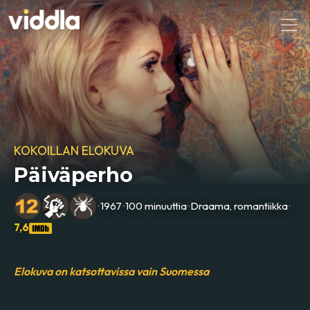
KOKOILLAN ELOKUVA
Päiväperho
•
1967
•
100 minuuttia
•
Draama, romantiikka
•
7,6
Elokuva on katsottavissa vain Suomessa