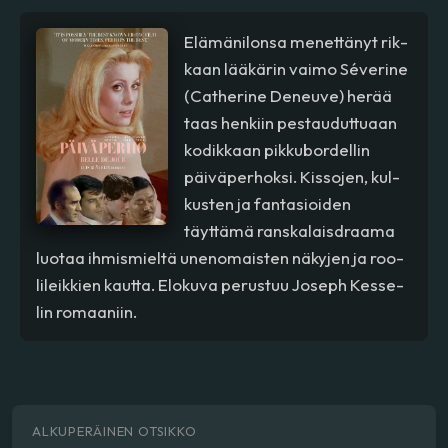
Elämä­ni­lon­sa me­nettä­nyt rik­
kaan lääkä­rin vai­mo Séverine
(Cat­he­ri­ne De­neu­ve) herää
taas hen­kiin pes­tau­dut­tuaan
ko­dik­kaan pik­ku­bor­del­lin
päivä­per­hok­si. Kis­so­jen, kul­
kus­ten ja fan­ta­sioi­den
täyttämä rans­ka­laisd­raa­ma
luo­taa ih­mis­mieltä une­no­mais­ten nä­ky­jen ja roo­
li­leik­kien kaut­ta. Elo­ku­va pe­rus­tuu Jo­seph Kes­se­
lin ro­maa­niin.
ALKUPERÄINEN OTSIKKO